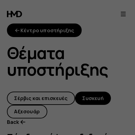
Πώς
διαγράφω
Κέντρο υποστήριξης
τα
Θέματα
δεδομένα
υποστήριξης
από
μια
Σέρβις και επισκευές
Συσκευή
κάρτα
Αξεσουάρ
SD;
Back