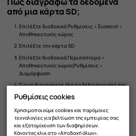
Πώς διαγράφω τα δεδομένα
από μια κάρτα SD;
Επιλέξτε διαδοχικά
Ρυθμίσεις
>
Συσκευή
>
Αποθηκευτικός χώρος
Επιλέξτε την κάρτα SD
Επιλέξτε διαδοχικά
Περισσότερα
>
Αποθηκευτικός χώρος
Ρυθμίσεις
>
Διαμόρφωση
Για να διαγράψετε όλα τα δεδομένα από την
κάρτα SD, συμπεριλαμβανομένων όλου του
Ρυθμίσεις cookies
περιεχομένου μουσικής και φωτογραφιών,
πατήστε
Διαγραφή και Διαμόρφωση
Χρησιμοποιούμε cookies και παρόμοιες
τεχνολογίες για βελτίωση της εμπειρίας σας
και εξατομίκευση των διαφημίσεων.
Κάνοντας κλικ στο «Αποδοχή όλων»,