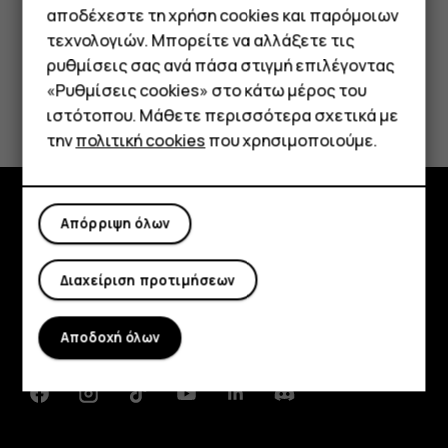
Smartphone
αποδέχεστε τη χρήση cookies και παρόμοιων
τεχνολογιών. Μπορείτε να αλλάξετε τις
Το βρήκατε χρήσιμο;
Τηλέφωνα απλής χρήσης
ρυθμίσεις σας ανά πάσα στιγμή επιλέγοντας
«Ρυθμίσεις cookies» στο κάτω μέρος του
Tablet
Ναι
Όχι
ιστότοπου. Μάθετε περισσότερα σχετικά με
την
πολιτική cookies
που χρησιμοποιούμε.
Απόρριψη όλων
Εξερευνήστε
Πληροφορίες
Διαχείριση προτιμήσεων
Planet and people
Αποδοχή όλων
Υποστήριξη
Facebook
Instagram
Tiktok
Youtube
Linkedin
Discord