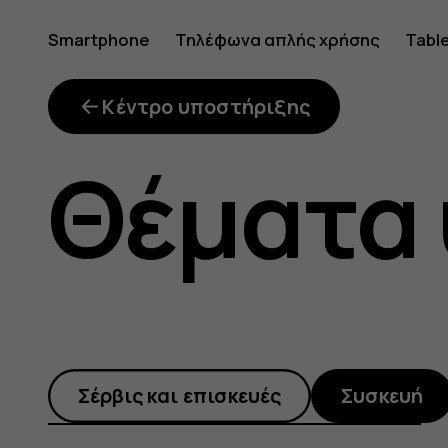
Πώς
Smartphone
Τηλέφωνα απλής χρήσης
Tabl
μπορώ
Κέντρο υποστήριξης
Θέματα
να
καθαρίσ
Σέρβις και επισκευές
Συσκευή