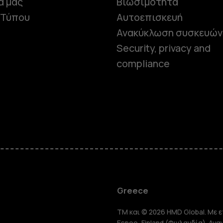
α μας
Βιωσιμότητα
 Τύπου
Αυτοεπισκευή
Ανακύκλωση συσκευών
Security, privacy and
compliance
Smartphon
Greece
TM και © 2026 HMD Global. Με ε
Espoo, Finland (Φινλανδία). Αν