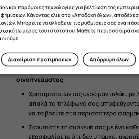
es και παρόμοιες τεχνολογίες για βελτίωση της εμπειρία
Σκουπίστε απαλά το τηλέφωνό σας με 
αφημίσεων. Κάνοντας κλικ στο «Αποδοχή όλων», αποδέχεσ
σαπούνι χεριών, προσέχοντας να μην 
ογιών. Μπορείτε να αλλάξετε τις ρυθμίσεις σας ανά πάσ
 στο κάτω μέρος του ιστότοπου. Μάθετε περισσότερα σχε
Στεγνώστε το τηλέφωνό σας με ένα κα
οιούμε.
εξασφαλίσετε ότι δεν παραμένει υγρα
απομάκρυνση πιθανών σημαδιών.
Διαχείριση προτιμήσεων
Απόρριψη όλων
Πώς να απολυμάνετε και να καθαρίσετε 
οινοπνεύματος
Χρησιμοποιώντας υγρό μαντηλάκι με 
απαλά το τηλέφωνό σας αποφεύγοντας
να τα βρείτε στα περισσότερα φαρμακ
Σκουπίστε τη συσκευή σας με ένα καθα
εξασφαλίσετε ότι δεν υπάρχει υγρασί