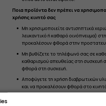
α
Ποια προϊόντα δεν πρέπει να χρησιμοπο
χρήσης κινητό σας
Μη χρησιμοποιείτε αντισηπτικά χεριώ
λευκαντικό ή καθαρό οινόπνευμα) στ
προκαλέσουν φθορά στην προστατευτ
Μη βυθίζετε το τηλέφωνό σας σε καθ
καθαρισμού απευθείας στη συσκευή 
φθορά στη συσκευή.
ο
Αποφύγετε τη χρήση διαβρωτικών υλ
και να προκαλέσουν φθορά στο κινητ
Πώς να καθαρίσετε το smartphone ή το 
ies
χρησιμοποιώντας νερό και σαπούνι χερ