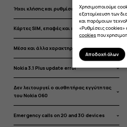
Nokia
Χρησιμοποιούμε cooki
Ήχοι κλήσης και ρυθμίσεις εξατομίκευσης
εξατομίκευση των δι
ή
και παρόμοιων τεχνολ
«Ρυθμίσεις cookies»
Κάρτες SIM, επαφές και κλήσεις
cookies
που χρησιμοπ
Μέσα και άλλα χαρακτηριστικά
HMD
Αποδοχή όλων
Nokia 3.1 Plus update error
που
Δεν λειτουργεί ο αισθητήρας εγγύτητας
του Nokia G60
Emergency calls on 2G and 3G devices