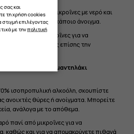
ς σας και
ένα υγρό πανί από μικροΐνες με νερό και
τε τη χρήση cookies
εισχωρήσει υγρό σε κάποιο άνοιγμα.
α στιγμή επιλέγοντας
τικά με την
πολιτική
θαρό πανί από μικροΐνες για να
σία, διασφαλίζοντας επίσης την
με ασφάλεια με ένα μαντηλάκι
70% ισοπροπυλική αλκοόλη, σκουπίστε
 ανοιχτές θύρες ή ανοίγματα. Μπορείτε
εία, ανάλογα με το απόθεμα.
ρό πανί από μικροΐνες για να
α, καθώς και για να απομακρύνετε πιθανά