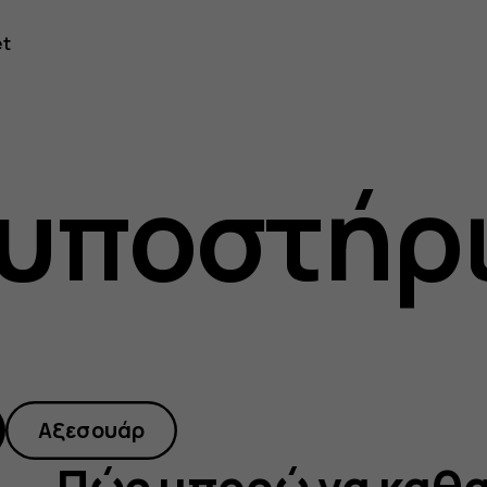
et
 υποστήρ
ω
Αξεσουάρ
Πώς μπορώ να καθα