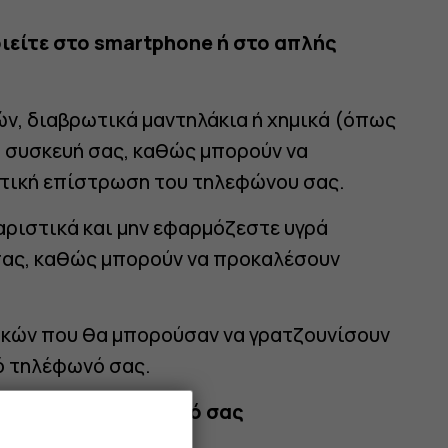
ιείτε στο smartphone ή στο απλής
ν, διαβρωτικά μαντηλάκια ή χημικά (όπως
η συσκευή σας, καθώς μπορούν να
ική επίστρωση του τηλεφώνου σας.
αριστικά και μην εφαρμόζεστε υγρά
σας, καθώς μπορούν να προκαλέσουν
ικών που θα μπορούσαν να γρατζουνίσουν
ό τηλέφωνό σας.
απλής χρήσης κινητό σας
ιών