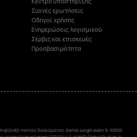
Κέντρο υποστήριξης
Συχνές ερωτήσεις
Οδηγοί χρήσης
Ενημερώσεις λογισμικού
Σέρβις και επισκευές
Προσβασιμότητα
e
πιφύλαξη παντός δικαιώματος. Bertel Jungin aukio 9, 02600
αγνωριστικό επιχείρησης 2724044-2. Η HMD Global Oy είναι ο