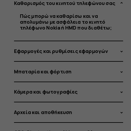
και
Καθαρισμός του κινητού τηλεφώνου σας
Πώς μπορώ να καθαρίσω και να
απολυμάνω με ασφάλεια το κινητό
να
τηλέφωνο Nokia ή HMD που διαθέτω;
Εφαρμογές και ρυθμίσεις εφαρμογών
απολυμά
Μπαταρία και φόρτιση
με
Κάμερα και φωτογραφίες
Αρχεία και αποθήκευση