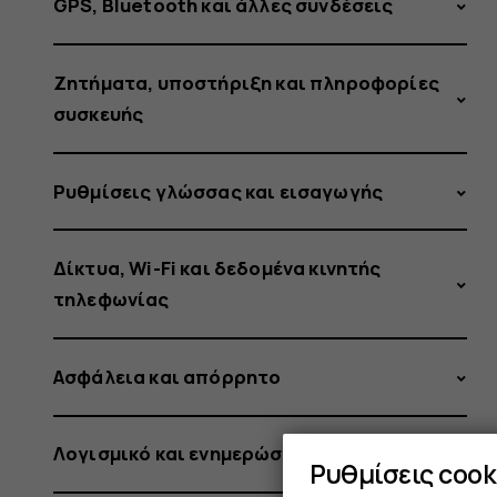
ασφάλει
GPS, Bluetooth και άλλες συνδέσεις
Ζητήματα, υποστήριξη και πληροφορίες
το
συσκευής
Ρυθμίσεις γλώσσας και εισαγωγής
κινητό
Δίκτυα, Wi-Fi και δεδομένα κινητής
τηλεφωνίας
τηλέφων
Ασφάλεια και απόρρητο
Λογισμικό και ενημερώσεις
Ρυθμίσεις cook