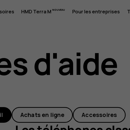
soires
HMD Terra M
Pour les entreprises
T
es
es d'aide
es
il
Achats en ligne
Accessoires
Les téléphones clas