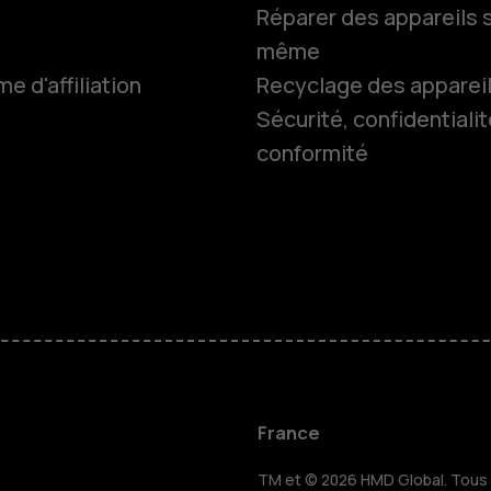
Réparer des appareils s
même
 d'affiliation
Recyclage des apparei
Smartphon
Sécurité, confidentialit
conformité
Téléphones
Accessoire
HMD Terra 
Pour les en
France
TM et © 2026 HMD Global. Tous d