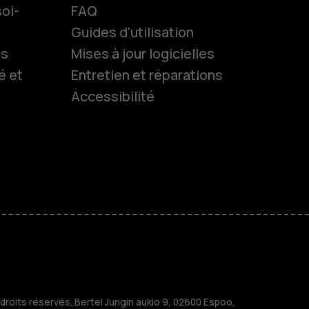
oi-
FAQ
Guides d'utilisation
ls
Mises à jour logicielles
es
é et
Entretien et réparations
Accessibilité
 classiques
s
M
treprises
roits réservés. Bertel Jungin aukio 9, 02600 Espoo,