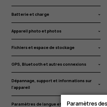
ils
Batterie et charge
de
Appareil photo et photos
WhatsAp
Fichiers et espace de stockage
GPS, Bluetooth et autres connexions
Dépannage, support et informations sur
l'appareil
Paramètres des
Paramètres de langue et de saisie