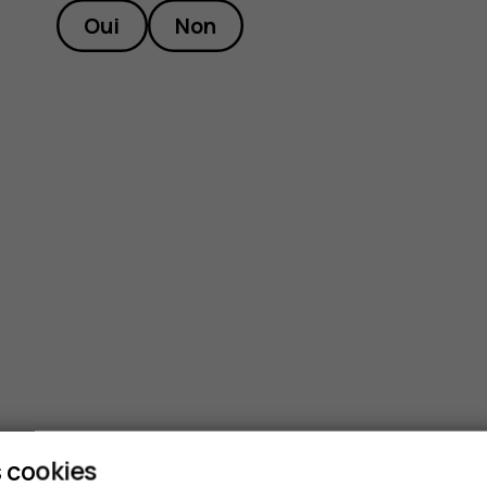
Oui
Non
p ?
 cookies