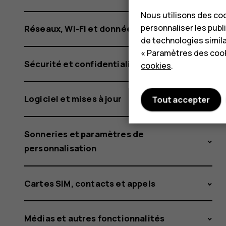
Nous utilisons des coo
personnaliser les publi
Réseaux, Wi-Fi et données mobiles
de technologies simil
« Paramètres des cook
Sécurité et confidentialité
cookies
.
Logiciel et mises à jour
Tout accepter
Sonneries et paramètres de
personnalisation
Cartes SIM, contacts et appels
Médias et autres fonctionnalités