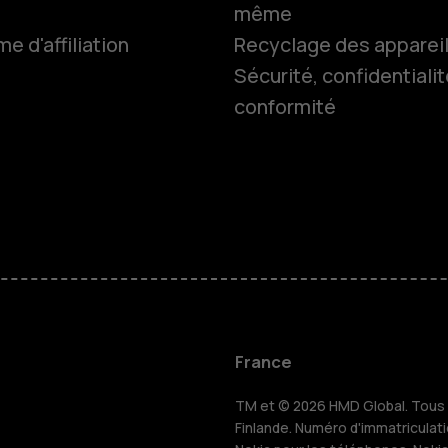
même
 d'affiliation
Recyclage des apparei
Smartphon
Sécurité, confidentialit
conformité
Téléphones
Accessoire
HMD Terra 
Pour les en
France
TM et © 2026 HMD Global. Tous d
Finlande. Numéro d'immatriculat