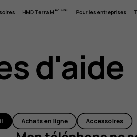
soires
HMD Terra M
Pour les entreprises
T
e
es d'aide
il
Achats en ligne
Accessoires
Mon téléphone ne s