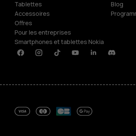
Tablettes
Blog
Accessoires
Programme
Offres
Pour les entreprises
Smartphones et tablettes Nokia
Facebook
Instagram
Tiktok
Youtube
Linkedin
Discord
À propos
Blog
Réparer, réutiliser, recycler