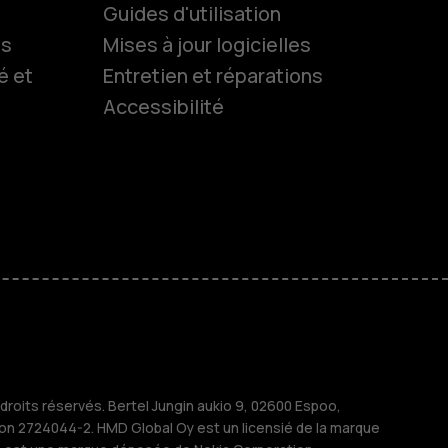
Guides d'utilisation
ls
Mises à jour logicielles
es
é et
Entretien et réparations
Accessibilité
 classiques
s
M
treprises
roits réservés. Bertel Jungin aukio 9, 02600 Espoo,
ion 2724044-2. HMD Global Oy est un licensié de la marque