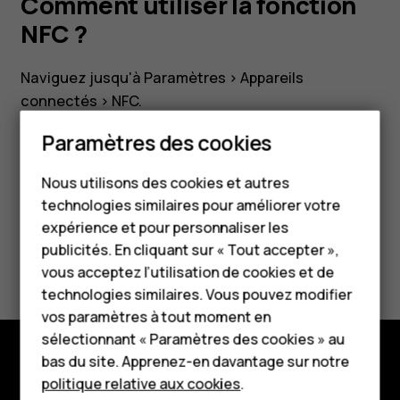
Comment utiliser la fonction
NFC ?
Naviguez jusqu'à
Paramètres
>
Appareils
connectés
>
NFC
.
Smartphones
Paramètres des cookies
Téléphones classiques
Nous utilisons des cookies et autres
technologies similaires pour améliorer votre
Accessoires
Avez-vous trouvé cela utile?
expérience et pour personnaliser les
HMD Terra M
publicités. En cliquant sur « Tout accepter »,
Oui
Non
vous acceptez l’utilisation de cookies et de
Pour les entreprises
technologies similaires. Vous pouvez modifier
vos paramètres à tout moment en
Tablettes
sélectionnant « Paramètres des cookies » au
Boutique
bas du site. Apprenez-en davantage sur notre
Boutique
politique relative aux cookies
.