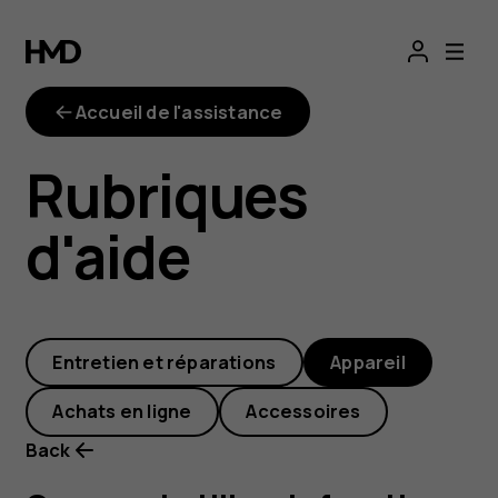
Comment
utiliser
Accueil de l'assistance
la
Rubriques
fonction
d'aide
NFC ?
Entretien et réparations
Appareil
Achats en ligne
Accessoires
Back