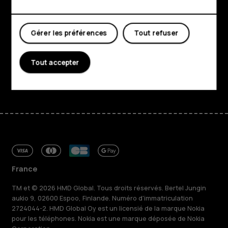
Mon compte
À propos
Planet and people
Gérer les préférences
Tout refuser
Assistance
Tout accepter
Facebook
Instagram
Tiktok
Youtube
Linkedin
Discord
France
TM et © 2026 HMD Global. Tous droits réservés. Bertel Jungin
aukio 9, 02600 Espoo, Finlande. Numéro d'immatriculation
2724044-2. HMD Global Oy est un licensié de la marque Nokia
pour les téléphones. Nokia est une marque déposée de Nokia