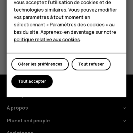
has
vous acceptez l’utilisation de cookies et de
Pour les entreprises
technologies similaires. Vous pouvez modifier
failed.
vos paramètres à tout moment en
Tablettes
sélectionnant « Paramètres des cookies » au
What
Boutique
bas du site. Apprenez-en davantage sur notre
Avez-vous trouvé cela utile?
politique relative aux cookies
.
should
Mon compte
Oui
Non
I
Gérer les préférences
Tout refuser
do?
Tout accepter
Boutique
À propos
Planet and people
Assistance