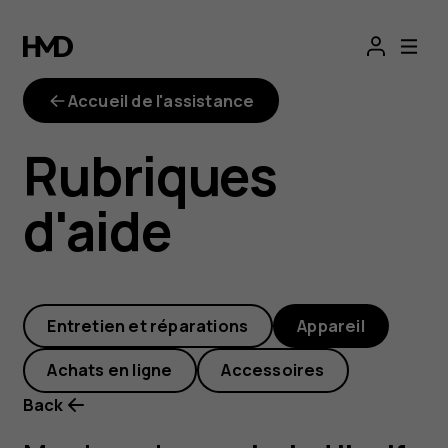
My
phone
Accueil de l'assistance
has
Rubriques
restarted
d'aide
itself,
but
Entretien et réparations
Appareil
I
Achats en ligne
Accessoires
keep
Back