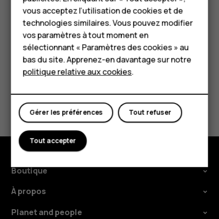
HMD Terra M
contacter notre service client.
vous acceptez l’utilisation de cookies et de
Pour les entreprises
technologies similaires. Vous pouvez modifier
vos paramètres à tout moment en
Tablettes
sélectionnant « Paramètres des cookies » au
Boutique
bas du site. Apprenez-en davantage sur notre
politique relative aux cookies
.
Avez-vous trouvé cela utile?
Mon compte
Oui
Non
Gérer les préférences
Tout refuser
Tout accepter
Boutique
À propos
Planet and people