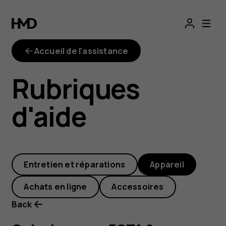
Qu'est-
ce
Accueil de l'assistance
que
Rubriques
FOTA
d'aide
?
Entretien et réparations
Appareil
Achats en ligne
Accessoires
Back