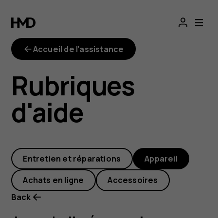
Je
souhaite
Accueil de l'assistance
économiser
Rubriques
l'autonomie
d'aide
de
la
Entretien et réparations
Appareil
batterie.
Achats en ligne
Accessoires
Comment
Back