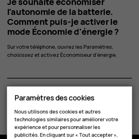
puis-
Je souhaite économiser
l'autonomie de la batterie.
je
Comment puis-je activer le
mode Économie d'énergie ?
activer
Sur votre téléphone, ouvrez les Paramètres,
le
choisissez et activez Économiseur d'énergie.
mode
Économie
Smartphones
Paramètres des cookies
Avez-vous trouvé cela utile?
d'énergie
Téléphones classiques
Nous utilisons des cookies et autres
Oui
Non
?
technologies similaires pour améliorer votre
Accessoires
expérience et pour personnaliser les
HMD Terra M
publicités. En cliquant sur « Tout accepter »,