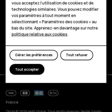
vous acceptez l’utilisation de cookies et de
Pour les entreprises
technologies similaires. Vous pouvez modifier
Boutique
vos paramètres à tout moment en
Tablettes
sélectionnant « Paramètres des cookies » au
À propos
Boutique
bas du site. Apprenez-en davantage sur notre
politique relative aux cookies
.
Planet and people
Mon compte
Assistance
Gérer les préférences
Tout refuser
Facebook
Instagram
Tiktok
Youtube
Linkedin
Discord
Tout accepter
France
TM et © 2026 HMD Global. Tous droits réservés. Bertel Jungin