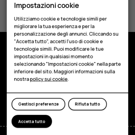
Impostazioni cookie
Cellulari
Ti è stato d'aiuto?
Utilizziamo cookie e tecnologie simili per
Telefoni per anziani
Sì
No
migliorare la tua esperienza e per la
personalizzazione degli annunci. Cliccando su
Accessori
"Accetta tutto", accetti l'uso di cookie e
HMD Terra M
tecnologie simili. Puoi modificare le tue
Negozio
impostazioni in qualsiasi momento
Per le imprese
selezionando "Impostazioni cookie" nella parte
Informazioni su
inferiore del sito. Maggiori informazioni sulla
Tablet
Planet and people
nostra
policy sui cookie
.
Negozio
Assistenza
Il mio account
Facebook
Instagram
Tiktok
Youtube
Linkedin
Discord
Gestisci preferenze
Rifiuta tutto
Accetta tutto