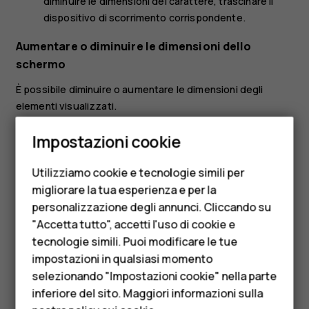
diminuire le dimensioni del carattere, trascinare il
dispositivo di scorrimento corrispondente.
Aumentare o diminuire le dimensioni dello
schermo
È possibile diminuire o aumentare le dimensioni degli
elementi visualizzati.
Smartphone
Toccare
Impostazioni
>
Accessibilità
.
Impostazioni cookie
Cellulari
Toccare
Dimensioni schermo
e per regolare le
dimensioni dello schermo, trascinare il dispositivo di
Utilizziamo cookie e tecnologie simili per
Telefoni per anziani
scorrimento apposito.
migliorare la tua esperienza e per la
personalizzazione degli annunci. Cliccando su
Accessori
"Accetta tutto", accetti l'uso di cookie e
HMD Terra M
tecnologie simili. Puoi modificare le tue
impostazioni in qualsiasi momento
Per le imprese
selezionando "Impostazioni cookie" nella parte
Ti è stato d'aiuto?
inferiore del sito. Maggiori informazioni sulla
Tablet