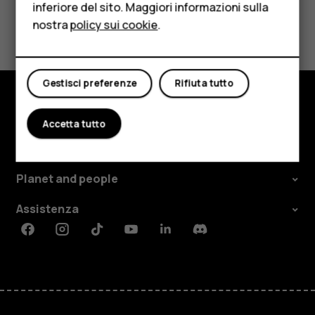
inferiore del sito. Maggiori informazioni sulla
Tablet
Ti è stato d'aiuto?
nostra
policy sui cookie
.
Negozio
Sì
No
Il mio account
Gestisci preferenze
Rifiuta tutto
Negozio
Accetta tutto
Informazioni su
Planet and people
Assistenza
Facebook
Instagram
Tiktok
Youtube
Linkedin
Discord