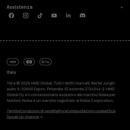
Assistenza
Facebook
Instagram
Tiktok
Youtube
Linkedin
Discord
Italy
TM e © 2026 HMD Global. Tutti i diritti riservati. Bertel Jungin
aukio 9, 02600 Espoo, Finlandia. ID azienda 2724044-2. HMD
Global Oy è il concessionario esclusivo del marchio Nokia per
telefoni. Nokia è un marchio registrato di Nokia Corporation.
Termini
Condizioni di vendita
Privacy
Impostazioni cookie
Etica
Speak Up channel