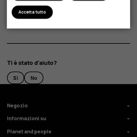
oscurarsi. In caso di malfunzionamento del dispositivo,
rivolgersi al centro di assistenza tecnica qualificato più
Accetta tutto
vicino.
Ti è stato d'aiuto?
Sì
No
Negozio
Informazioni su
Planet and people