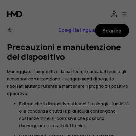
Manuale
d'uso
Scegli la lingua
Scarica
del
Precauzioni e manutenzione
Nokia
del dispositivo
G21
Maneggiare il dispositivo, la batteria, il caricabatterie e gli
accessori con attenzione. I suggerimenti di seguito
riportati aiutano l'utente a mantenere il proprio dispositivo
operativo.
Evitare che il dispositivo si bagni. La pioggia, l'umidità
e la condensa o tutti i tipi di liquidi contengono
sostanze minerali corrosive che possono
danneggiare i circuiti elettronici.