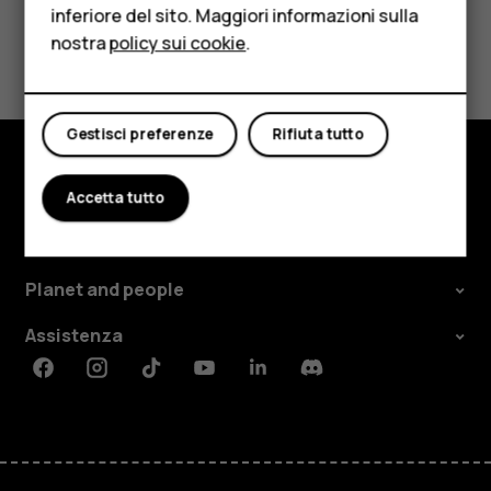
inferiore del sito. Maggiori informazioni sulla
Tablet
Ti è stato d'aiuto?
nostra
policy sui cookie
.
Negozio
Sì
No
Il mio account
Gestisci preferenze
Rifiuta tutto
Negozio
Accetta tutto
Informazioni su
Planet and people
Assistenza
Facebook
Instagram
Tiktok
Youtube
Linkedin
Discord