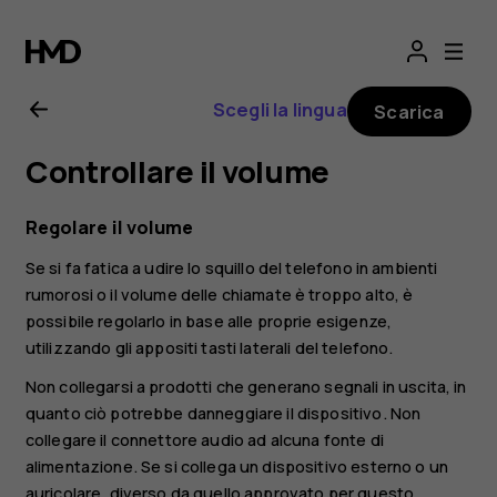
Manuale
d'uso
Scegli la lingua
Scarica
del
Controllare il volume
Nokia
Regolare il volume
G21
Se si fa fatica a udire lo squillo del telefono in ambienti
rumorosi o il volume delle chiamate è troppo alto, è
possibile regolarlo in base alle proprie esigenze,
utilizzando gli appositi tasti laterali del telefono.
Non collegarsi a prodotti che generano segnali in uscita, in
quanto ciò potrebbe danneggiare il dispositivo. Non
collegare il connettore audio ad alcuna fonte di
alimentazione. Se si collega un dispositivo esterno o un
auricolare, diverso da quello approvato per questo