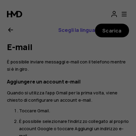
Manuale
d'uso
Scegli la lingua
Scarica
del
E-mail
Nokia
È possibile inviare messaggi e-mail con il telefono mentre
G21
si è in giro.
Aggiungere un account e-mail
Quando si utilizza l'app Gmail per la prima volta, viene
chiesto di configurare un account e-mail.
Toccare
Gmail
.
È possibile selezionare l'indirizzo collegato al proprio
account Google o toccare
Aggiungi un indirizzo e-
mail
.