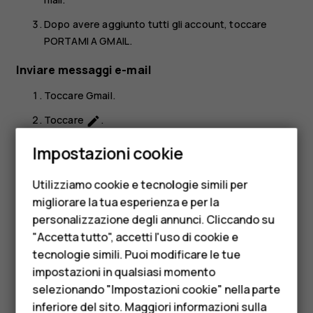
Dopo avere aggiunto tutti gli account, toccare
PORTAMI A GMAIL
.
Inviare messaggi e-mail
Toccare
Gmail
.
Toccare
.
create
Smartphone
Nella casella
A
digitare un indirizzo o toccare
>
more_vert
Impostazioni cookie
Cellulari
Aggiungi da Contatti
.
Utilizziamo cookie e tecnologie simili per
Digitare l'oggetto del messaggio e il testo.
Telefoni per anziani
migliorare la tua esperienza e per la
Toccare
.
send
personalizzazione degli annunci. Cliccando su
Accessori
"Accetta tutto", accetti l'uso di cookie e
HMD Terra M
tecnologie simili. Puoi modificare le tue
impostazioni in qualsiasi momento
Per le imprese
selezionando "Impostazioni cookie" nella parte
inferiore del sito. Maggiori informazioni sulla
Ti è stato d'aiuto?