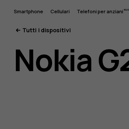
Manuale
Smartphone
Cellulari
Telefoni per anziani
Il mio account
Tutti i dispositivi
d'uso
Nokia G
del
Nokia