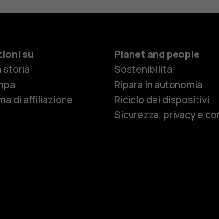
ioni su
Planet and people
 storia
Sostenibilità
Smartphon
mpa
Ripara in autonomia
a di affiliazione
Riciclo dei dispositivi
Sicurezza, privacy e co
Cellulari
Telefoni pe
Accessori