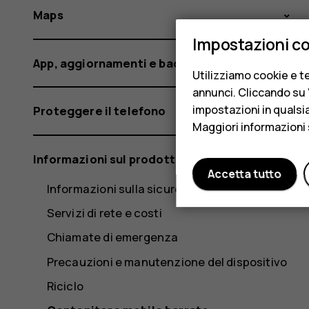
Maps
Impostazioni c
App, aggiornamenti e backup
Utilizziamo cookie e te
annunci. Cliccando su "
impostazioni in qualsi
Proteggere il telefono
Maggiori informazioni 
Informazioni sul prodotto e la sicurezza
Accetta tutto
Informazioni sulla sicurezza
Servizi di rete e costi
Chiamate di emergenza
Precauzioni e manutenzione del dispositivo
Riciclo