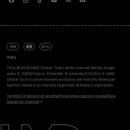
Facebook
Instagram
Tiktok
Youtube
Linkedin
Discord
Italy
TM e © 2026 HMD Global. Tutti i diritti riservati. Bertel Jungin
aukio 9, 02600 Espoo, Finlandia. ID azienda 2724044-2. HMD
Global Oy è il concessionario esclusivo del marchio Nokia per
telefoni. Nokia è un marchio registrato di Nokia Corporation.
Termini
Condizioni di vendita
Privacy
Impostazioni cookie
Etica
Speak Up channel
Informazioni su
Ripara, riutilizza, ricicla