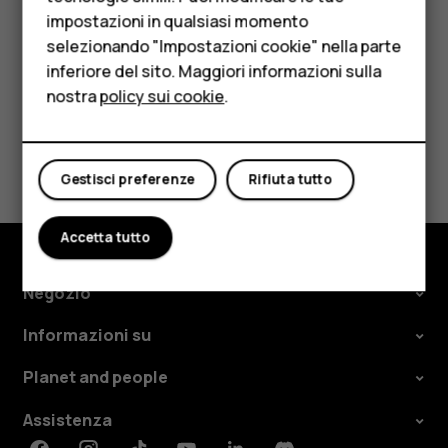
HMD Terra M
disponibilità e i costi.
impostazioni in qualsiasi momento
Per le imprese
selezionando "Impostazioni cookie" nella parte
inferiore del sito. Maggiori informazioni sulla
Tablet
nostra
policy sui cookie
.
Negozio
Ti è stato d'aiuto?
Il mio account
Gestisci preferenze
Rifiuta tutto
Sì
No
Accetta tutto
Negozio
Informazioni su
Planet and people
Assistenza