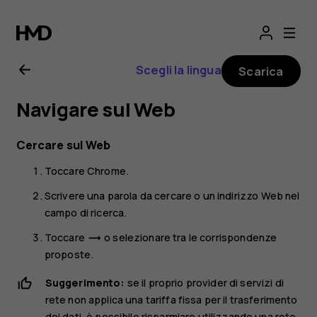
Manuale
d'uso
Scegli la lingua
Scarica
del
Navigare sul Web
Nokia
Cercare sul Web
G21
Toccare
Chrome
.
Scrivere una parola da cercare o un indirizzo Web nel
campo di ricerca.
Toccare
o selezionare tra le corrispondenze
trending_flat
proposte.
Suggerimento:
se il proprio provider di servizi di
rete non applica una tariffa fissa per il trasferimento
dei dati, è possibile risparmiare utilizzando una rete