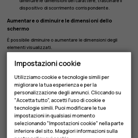
diminuire le dimensioni del carattere, trascinare il
dispositivo di scorrimento corrispondente.
Aumentare o diminuire le dimensioni dello
schermo
È possibile diminuire o aumentare le dimensioni degli
elementi visualizzati.
Smartphone
Toccare
Impostazioni
>
Accessibilità
.
Impostazioni cookie
Cellulari
Toccare
Dimensioni schermo
e per regolare le
dimensioni dello schermo, trascinare il dispositivo di
Utilizziamo cookie e tecnologie simili per
Telefoni per anziani
scorrimento apposito.
migliorare la tua esperienza e per la
personalizzazione degli annunci. Cliccando su
Accessori
"Accetta tutto", accetti l'uso di cookie e
HMD Terra M
tecnologie simili. Puoi modificare le tue
impostazioni in qualsiasi momento
Per le imprese
selezionando "Impostazioni cookie" nella parte
Ti è stato d'aiuto?
inferiore del sito. Maggiori informazioni sulla
Tablet