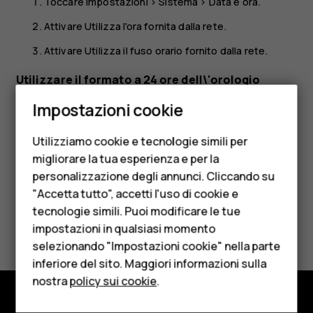
Toccare
Impostazioni
>
Sistema
>
Data e ora
.
Attivare
Utilizza l'ora fornita dalla rete
.
Attivare
Utilizza il fuso orario fornito dalla rete
.
Utilizzare il formato a 24 ore dell\'orologio
Smartphone
Impostazioni cookie
Toccare
Impostazioni
>
Sistema
>
Data e ora
e attivare
Cellulari
Usa formato 24 ore
.
Utilizziamo cookie e tecnologie simili per
Telefoni per anziani
migliorare la tua esperienza e per la
personalizzazione degli annunci. Cliccando su
Accessori
"Accetta tutto", accetti l'uso di cookie e
HMD Terra M
tecnologie simili. Puoi modificare le tue
Ti è stato d'aiuto?
impostazioni in qualsiasi momento
Per le imprese
selezionando "Impostazioni cookie" nella parte
Sì
No
inferiore del sito. Maggiori informazioni sulla
Tablet
nostra
policy sui cookie
.
Negozio