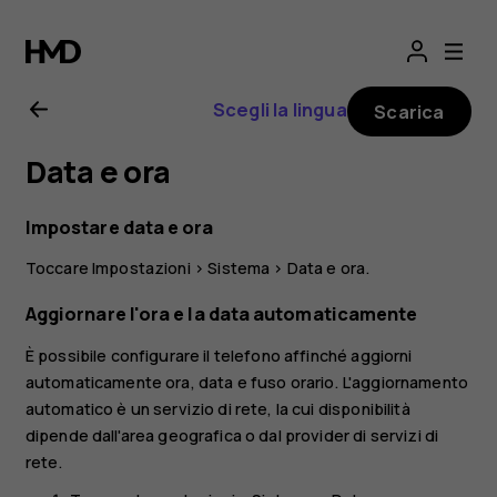
Manuale
d'uso
Scegli la lingua
Scarica
del
Data e ora
Nokia
Impostare data e ora
G21
Toccare
Impostazioni
>
Sistema
>
Data e ora
.
Aggiornare l'ora e la data automaticamente
È possibile configurare il telefono affinché aggiorni
automaticamente ora, data e fuso orario. L'aggiornamento
automatico è un servizio di rete, la cui disponibilità
dipende dall'area geografica o dal provider di servizi di
rete.