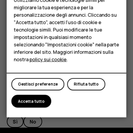
Telefoni per anziani
Se viene chiesto un codice PIN, toccare
Emergenza
.
migliorare la tua esperienza e per la
personalizzazione degli annunci. Cliccando su
Accessori
Disabilitare le restrizioni alle chiamate nel telefono,
"Accetta tutto", accetti l'uso di cookie e
ad esempio blocco delle chiamate, chiamate a
HMD Terra M
tecnologie simili. Puoi modificare le tue
numeri consentiti o chiamate a un gruppo chiuso
impostazioni in qualsiasi momento
d'utenti.
Per le imprese
selezionando "Impostazioni cookie" nella parte
Se la rete mobile non è disponibile, è possibile anche
inferiore del sito. Maggiori informazioni sulla
Tablet
tentare di effettuare una chiamata via Internet, se si
nostra
policy sui cookie
.
ha accesso a Internet.
Negozio
Il mio account
Gestisci preferenze
Rifiuta tutto
Accetta tutto
Ti è stato d'aiuto?
Sì
No