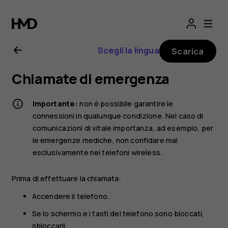
Manuale
d'uso
Scegli la lingua
Scarica
del
Chiamate di emergenza
Nokia
Importante:
non è possibile garantire le
G21
connessioni in qualunque condizione. Nel caso di
comunicazioni di vitale importanza, ad esempio, per
le emergenze mediche, non confidare mai
esclusivamente nei telefoni wireless.
Prima di effettuare la chiamata:
Accendere il telefono.
Se lo schermo e i tasti del telefono sono bloccati,
sbloccarli.