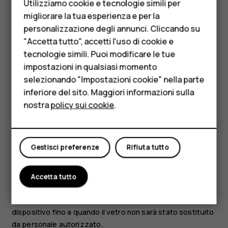
Utilizziamo cookie e tecnologie simili per
Telefoni per anziani
migliorare la tua esperienza e per la
Se il dispositivo è impermeabile, fare riferimento alla
personalizzazione degli annunci. Cliccando su
Accessori
relativa classificazione IP nelle specifiche tecniche per
"Accetta tutto", accetti l'uso di cookie e
indicazioni più dettagliate.
HMD Terra M
tecnologie simili. Puoi modificare le tue
impostazioni in qualsiasi momento
Per le imprese
PARTI IN VETRO
selezionando "Impostazioni cookie" nella parte
inferiore del sito. Maggiori informazioni sulla
Tablet
nostra
policy sui cookie
.
Negozio
Il mio account
Gestisci preferenze
Rifiuta tutto
Il dispositivo e/o il suo schermo è realizzato in vetro.
Questa vetro può rompersi in caso di caduta del
dispositivo su una superficie dura o in caso di forte urto.
Accetta tutto
Se il vetro si rompe, non toccare le schegge né tentare di
rimuovere il vetro rotto dal dispositivo. Non utilizzare più il
dispositivo fino a quando il vetro non sarà stato sostituito
da personale autorizzato.