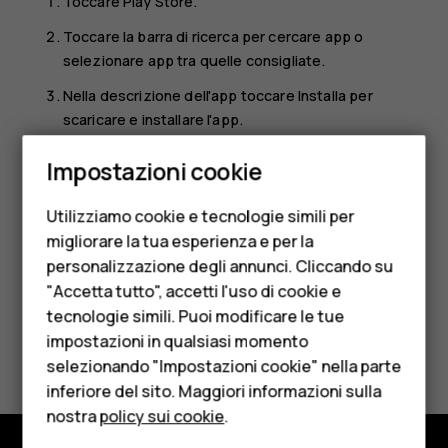
Toccare
Play Store
.
Toccare la barra di ricerca per cercare app o
selezionare app tra quelle consigliate.
Nella descrizione dell'app toccare
Installa
per
scaricare e installare l'app.
Smartphone
Per vedere le app in uso, visualizzare la schermata Home
Impostazioni cookie
e scorrere rapidamente dal basso dello schermo verso
Cellulari
l'alto.
Utilizziamo cookie e tecnologie simili per
Telefoni per anziani
migliorare la tua esperienza e per la
personalizzazione degli annunci. Cliccando su
Accessori
"Accetta tutto", accetti l'uso di cookie e
HMD Terra M
tecnologie simili. Puoi modificare le tue
impostazioni in qualsiasi momento
Ti è stato d'aiuto?
Per le imprese
selezionando "Impostazioni cookie" nella parte
inferiore del sito. Maggiori informazioni sulla
Tablet
Sì
No
nostra
policy sui cookie
.
Negozio