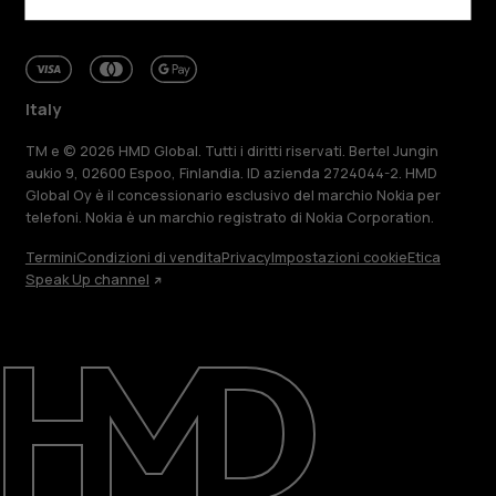
Italy
TM e © 2026 HMD Global. Tutti i diritti riservati. Bertel Jungin
aukio 9, 02600 Espoo, Finlandia. ID azienda 2724044-2. HMD
Global Oy è il concessionario esclusivo del marchio Nokia per
telefoni. Nokia è un marchio registrato di Nokia Corporation.
Termini
Condizioni di vendita
Privacy
Impostazioni cookie
Etica
Speak Up channel
Informazioni su
Ripara, riutilizza, ricicla
Sostenibilità
Assistenza
Italy