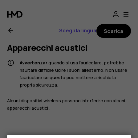
Manuale
d'uso
Scegli la lingua
Scarica
del
Apparecchi acustici
Nokia
Avvertenza:
quando si usa l'auricolare, potrebbe
G21
risultare difficile udire i suoni all'esterno. Non usare
l'auricolare se questo può mettere a rischio la
propria sicurezza.
Alcuni dispositivi wireless possono interferire con alcuni
apparecchi acustici.