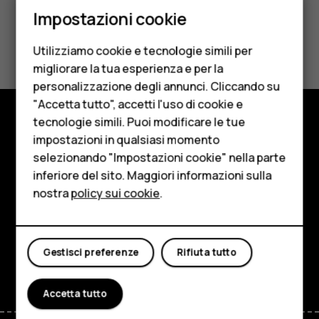
Smartphone
Impostazioni cookie
Cellulari
Ti è stato d'aiuto?
Utilizziamo cookie e tecnologie simili per
Telefoni per anziani
migliorare la tua esperienza e per la
Sì
No
personalizzazione degli annunci. Cliccando su
Accessori
"Accetta tutto", accetti l'uso di cookie e
HMD Terra M
tecnologie simili. Puoi modificare le tue
Negozio
impostazioni in qualsiasi momento
Per le imprese
selezionando "Impostazioni cookie" nella parte
Informazioni su
inferiore del sito. Maggiori informazioni sulla
Tablet
nostra
policy sui cookie
.
Planet and people
Negozio
Assistenza
Il mio account
Gestisci preferenze
Rifiuta tutto
Facebook
Instagram
Tiktok
Youtube
Linkedin
Discord
Accetta tutto