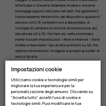
effettuare o ricevere chiamate, inviare o ricevere
messaggi oppure utilizzare reti dati. Per garantire il
funzionamento ininterrotto del dispositivo quando il
servizio 4G/LTE completo non è disponibile, si
consiglia di cambiare la velocità di connessione più
elevata da 4G a 3G. Per fare ciò, nella schermata
Home toccare
Impostazioni
>
Rete e Internet
>
Rete
mobile
e impostare
Tipo di rete preferito
su
3G
. Per
ulteriori informazioni, rivolgersi al proprio provider di
servizi di rete.
Smartphone
Impostazioni cookie
Nota:
in alcuni paesi l'utilizzo di reti Wi-Fi può essere
Cellulari
soggetto a restrizioni. Ad esempio, nell'Unione
Utilizziamo cookie e tecnologie simili per
Europea è consentito l'utilizzo di reti Wi-Fi 5150 -
Telefoni per anziani
migliorare la tua esperienza e per la
5350 MHz esclusivamente al chiuso e negli Stati
personalizzazione degli annunci. Cliccando su
Accessori
Uniti e in Canada è consentito l'utilizzo di reti Wi-Fi
5,15 - 5,25 GHz esclusivamente al chiuso. Per
"Accetta tutto", accetti l'uso di cookie e
HMD Terra M
ulteriori informazioni, rivolgersi alle autorità locali.
tecnologie simili. Puoi modificare le tue