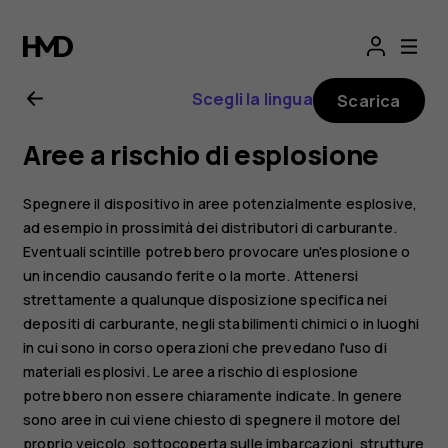
Manuale
d'uso
Scegli la lingua
Scarica
del
Aree a rischio di esplosione
Nokia
Spegnere il dispositivo in aree potenzialmente esplosive,
G21
ad esempio in prossimità dei distributori di carburante.
Eventuali scintille potrebbero provocare un'esplosione o
un incendio causando ferite o la morte. Attenersi
strettamente a qualunque disposizione specifica nei
depositi di carburante, negli stabilimenti chimici o in luoghi
in cui sono in corso operazioni che prevedano l'uso di
materiali esplosivi. Le aree a rischio di esplosione
potrebbero non essere chiaramente indicate. In genere
sono aree in cui viene chiesto di spegnere il motore del
proprio veicolo, sottocoperta sulle imbarcazioni, strutture