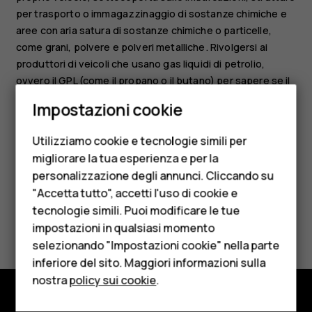
per trasporto o immagazzinaggio di sostanze chimiche e
aree con aria satura di sostanze chimiche o particelle,
come grani, polvere e polveri metalliche. Rivolgersi ai
produttori di veicoli che usano gas liquidi di petrolio,
ovvero il GPL (come il propano o il butano) per sapere se il
Smartphone
dispositivo può essere utilizzato in sicurezza in
Impostazioni cookie
prossimità di tali veicoli.
Cellulari
Utilizziamo cookie e tecnologie simili per
Telefoni per anziani
migliorare la tua esperienza e per la
personalizzazione degli annunci. Cliccando su
Accessori
"Accetta tutto", accetti l'uso di cookie e
HMD Terra M
tecnologie simili. Puoi modificare le tue
Ti è stato d'aiuto?
impostazioni in qualsiasi momento
Per le imprese
selezionando "Impostazioni cookie" nella parte
Sì
No
inferiore del sito. Maggiori informazioni sulla
Tablet
nostra
policy sui cookie
.
Negozio