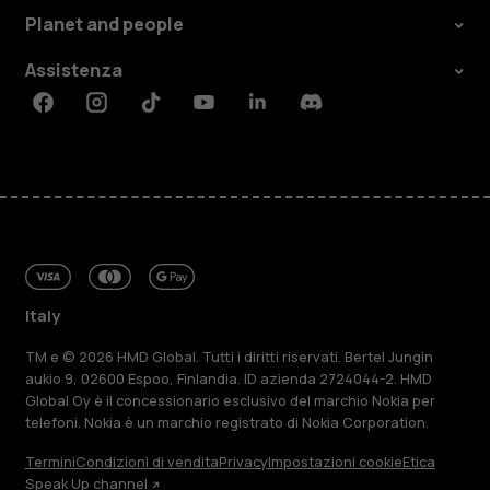
Planet and people
Assistenza
Facebook
Instagram
Tiktok
Youtube
Linkedin
Discord
Italy
TM e © 2026 HMD Global. Tutti i diritti riservati. Bertel Jungin
aukio 9, 02600 Espoo, Finlandia. ID azienda 2724044-2. HMD
Global Oy è il concessionario esclusivo del marchio Nokia per
telefoni. Nokia è un marchio registrato di Nokia Corporation.
Termini
Condizioni di vendita
Privacy
Impostazioni cookie
Etica
Speak Up channel