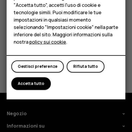
Accessori
"Accetta tutto", accetti l'uso di cookie e
Disattivare il controllo ortografico
HMD Terra M
tecnologie simili. Puoi modificare le tue
Toccare
Impostazioni
>
Sistema
>
Lingue e immissione
>
impostazioni in qualsiasi momento
Per le imprese
Avanzate
>
Controllo ortografico
e disattivare
Usa
selezionando "Impostazioni cookie" nella parte
controllo ortografico
.
inferiore del sito. Maggiori informazioni sulla
Tablet
nostra
policy sui cookie
.
Negozio
Il mio account
Gestisci preferenze
Rifiuta tutto
Ti è stato d'aiuto?
Accetta tutto
Sì
No
Negozio
Informazioni su