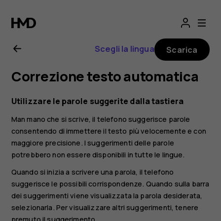
Manuale
d'uso
Scegli la lingua
Scarica
del
Correzione testo automatica
Nokia
Utilizzare le parole suggerite dalla tastiera
G21
Man mano che si scrive, il telefono suggerisce parole
consentendo di immettere il testo più velocemente e con
maggiore precisione. I suggerimenti delle parole
potrebbero non essere disponibili in tutte le lingue.
Quando si inizia a scrivere una parola, il telefono
suggerisce le possibili corrispondenze. Quando sulla barra
dei suggerimenti viene visualizzata la parola desiderata,
selezionarla. Per visualizzare altri suggerimenti, tenere
premuto il suggerimento.