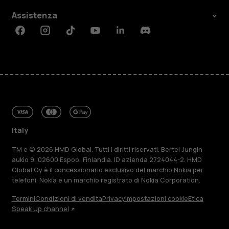
Assistenza
Facebook
Instagram
Tiktok
Youtube
Linkedin
Discord
Italy
TM e © 2026 HMD Global. Tutti i diritti riservati. Bertel Jungin
aukio 9, 02600 Espoo, Finlandia. ID azienda 2724044-2. HMD
Global Oy è il concessionario esclusivo del marchio Nokia per
telefoni. Nokia è un marchio registrato di Nokia Corporation.
Termini
Condizioni di vendita
Privacy
Impostazioni cookie
Etica
Speak Up channel