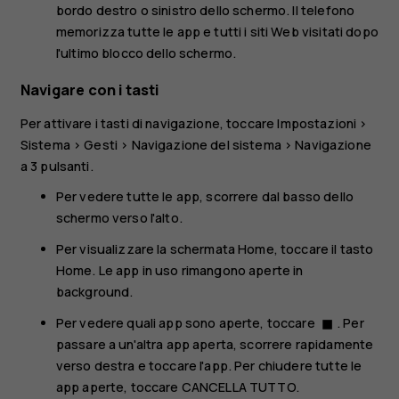
bordo destro o sinistro dello schermo. Il telefono
memorizza tutte le app e tutti i siti Web visitati dopo
l'ultimo blocco dello schermo.
Navigare con i tasti
Per attivare i tasti di navigazione, toccare
Impostazioni
>
Sistema
>
Gesti
>
Navigazione del sistema
>
Navigazione
a 3 pulsanti
.
Per vedere tutte le app, scorrere dal basso dello
schermo verso l'alto.
Per visualizzare la schermata Home, toccare il tasto
Home. Le app in uso rimangono aperte in
background.
Per vedere quali app sono aperte, toccare
. Per
stop
passare a un'altra app aperta, scorrere rapidamente
verso destra e toccare l'app. Per chiudere tutte le
app aperte, toccare
CANCELLA TUTTO
.