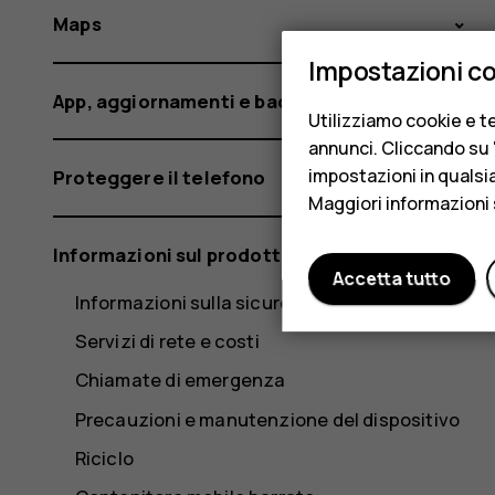
Maps
Impostazioni c
App, aggiornamenti e backup
Utilizziamo cookie e te
annunci. Cliccando su "
impostazioni in qualsi
Proteggere il telefono
Maggiori informazioni 
Informazioni sul prodotto e la sicurezza
Accetta tutto
Informazioni sulla sicurezza
Servizi di rete e costi
Chiamate di emergenza
Precauzioni e manutenzione del dispositivo
Riciclo