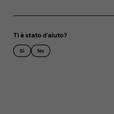
Ti è stato d'aiuto?
Sì
No