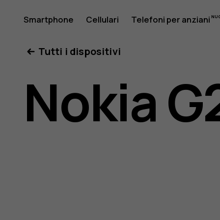
Manuale
Smartphone
Cellulari
Telefoni per anziani
Il mio account
Tutti i dispositivi
d'uso
Nokia G
del
Nokia