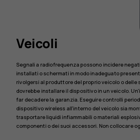
Veicoli
Segnali a radiofrequenza possono incidere negat
installati o schermati in modo inadeguato presenti 
rivolgersi al produttore del proprio veicolo o dell
dovrebbe installare il dispositivo in un veicolo. Un
far decadere la garanzia. Eseguire controlli periodi
dispositivo wireless all'interno del veicolo sia m
trasportare liquidi infiammabili o materiali esplosi
componenti o dei suoi accessori. Non collocare ogg