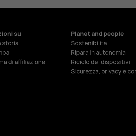
ioni su
Planet and people
 storia
Sostenibilità
Smartphon
mpa
Ripara in autonomia
a di affiliazione
Riciclo dei dispositivi
Sicurezza, privacy e co
Cellulari
Telefoni pe
Accessori