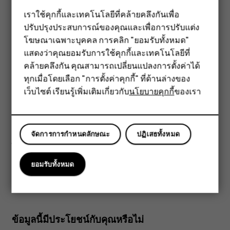
ค้นหาเว็บ
เราใช้คุกกี้และเทคโนโลยีที่คล้ายคลึงกันเพื่อ
ปรับปรุงประสบการณ์ของคุณและเพื่อการปรับแต่ง
สมาร์ทโฟน
สำรวจเว็บและโลกภายนอกด้วย Google Search คุณสามารถใช้
โฆษณาเฉพาะบุคคล การคลิก "ยอมรับทั้งหมด"
แป้นพิมพ์เพื่อใส่คำค้นหาได้
ฟีเจอร์โฟน
แสดงว่าคุณยอมรับการใช้คุกกี้และเทคโนโลยีที่
ใน Chrome
คล้ายคลึงกัน คุณสามารถเปลี่ยนแปลงการตั้งค่าได้
อุปกรณ์เสริม
ทุกเมื่อโดยเลือก "การตั้งค่าคุกกี้" ที่ด้านล่างของ
แตะแถบค้นหา
เว็บไซต์ เรียนรู้เพิ่มเติมเกี่ยวกับ
นโยบายคุกกี้
ของเรา
แท็บเล็ต
เขียนคำค้นหาในช่องค้นหา
แตะ
arrow_forward
จัดการการกำหนดลักษณะ
ปฏิเสธทั้งหมด
นอกจากนี้ คุณยังสามารถเลือกคำที่ใช้ค้นหาจากผลลัพธ์ที่ตรงกัน
ได้ด้วย
ยอมรับทั้งหมด
ข้อมูลนี้มีประโยชน์กับคุณหรือไม่