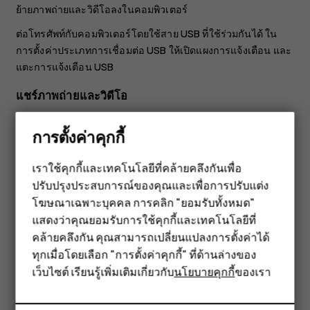
ย้ายภาพถ่ายและวิดีโอลงในคอมพิวเตอร์
ต่อโทรศัพท์กับคอมพิวเตอร์โดยใช้สาย USB ที่ใช้ร่วมกันได้ ใน
การตั้งค่าประเภทการเชื่อมต่อ USB ให้เปิดแผงการแจ้งเตือน และ
แตะการแจ้งเตือน USB
แชร์ภาพถ่ายและวิดีโอ
คุณสามารถแชร์ภาพถ่ายและวิดีโอกับเพื่อนและครอบครัวได้
การตั้งค่าคุกกี้
อย่างรวดเร็วและง่ายดาย
ใน
ภาพถ่าย
ให้แตะภาพถ่ายที่คุณต้องการแชร์ แล้วแตะ
share
เราใช้คุกกี้และเทคโนโลยีที่คล้ายคลึงกันเพื่อ
ปรับปรุงประสบการณ์ของคุณและเพื่อการปรับแต่ง
สมาร์ทโฟน
เลือกวิธีที่คุณต้องการแชร์ภาพถ่ายหรือวิดีโอ
โฆษณาเฉพาะบุคคล การคลิก "ยอมรับทั้งหมด"
ฟีเจอร์โฟน
แสดงว่าคุณยอมรับการใช้คุกกี้และเทคโนโลยีที่
คล้ายคลึงกัน คุณสามารถเปลี่ยนแปลงการตั้งค่าได้
อุปกรณ์เสริม
ทุกเมื่อโดยเลือก "การตั้งค่าคุกกี้" ที่ด้านล่างของ
เว็บไซต์ เรียนรู้เพิ่มเติมเกี่ยวกับ
นโยบายคุกกี้
ของเรา
แท็บเล็ต
ข้อมูลนี้มีประโยชน์กับคุณหรือไม่