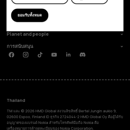
สำรวจ
ยอมรับทั้งหมด
เกี่ยวกับ
Planet and people
การสนับสนุน
Facebook
Instagram
Tiktok
Youtube
Linkedin
Discord
Thailand
TM และ © 2026 HMD Global สงวนลิขสิทธิ์ Bertel Jungin aukio 9,
02600 Espoo, Finland ID ธุรกิจ 2724044-2 HMD Global Oy คือผู้ได้รับ
อนุญาตของแบรนด์ Nokia สำหรับโทรศัพท์มือถือ Nokia คือ
เครื่องหมายการค้าจดทะเบียนของ Nokia Corporation.