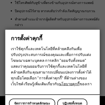
ใช้โทรศัพท์กับหูข้างที่ตรงข้ามกับอุปกรณ์ทางการแพทย์
ปิดอุปกรณ์ไร้สาย หากสงสัยว่ากำลังเกิดสัญญาณรบกวน
ทำตามคำแนะนำจากผู้ผลิตสำหรับอุปกรณ์ทางการแพทย์ดัง
กล่าว
หากคุณมีข้อสงสัยเกี่ยวกับการใช้โทรศัพท์ไร้สายร่วมกับอุปกรณ์
การตั้งค่าคุกกี้
ทางการแพทย์ที่ปลูกถ่ายไว้ในร่างกาย โปรดปรึกษากับแพทย์ที่ให้
คำปรึกษาด้านสุขภาพของคุณ
เราใช้คุกกี้และเทคโนโลยีที่คล้ายคลึงกันเพื่อ
ปรับปรุงประสบการณ์ของคุณและเพื่อการปรับแต่ง
สมาร์ทโฟน
โฆษณาเฉพาะบุคคล การคลิก "ยอมรับทั้งหมด"
ฟีเจอร์โฟน
แสดงว่าคุณยอมรับการใช้คุกกี้และเทคโนโลยีที่
คล้ายคลึงกัน คุณสามารถเปลี่ยนแปลงการตั้งค่าได้
อุปกรณ์เสริม
ทุกเมื่อโดยเลือก "การตั้งค่าคุกกี้" ที่ด้านล่างของ
ข้อมูลนี้มีประโยชน์กับคุณหรือไม่
เว็บไซต์ เรียนรู้เพิ่มเติมเกี่ยวกับ
นโยบายคุกกี้
ของเรา
แท็บเล็ต
ใช่
ไม่
จัดการการกำหนดลักษณะ
ปฏิเสธทั้งหมด