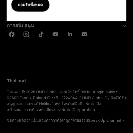
เกี่ยวกับ
ยอมรับทั้งหมด
Planet and people
การสนับสนุน
Facebook
Instagram
Tiktok
Youtube
Linkedin
Discord
Thailand
TM และ © 2026 HMD Global สงวนลิขสิทธิ์ Bertel Jungin aukio 9,
02600 Espoo, Finland ID ธุรกิจ 2724044-2 HMD Global Oy คือผู้ได้รับ
อนุญาตของแบรนด์ Nokia สำหรับโทรศัพท์มือถือ Nokia คือ
เครื่องหมายการค้าจดทะเบียนของ Nokia Corporation.
ข้อกำหนด
ความเป็นส่วนตัว
การตั้งค่าคุกกี้
จริยธรรม
Speak Up channel