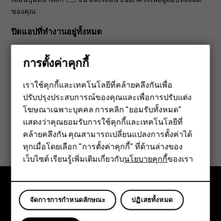
ของคุณ
ปิดแอปที่ทำงานอยู่ทั้งหมด
เลื่อนปุ่มหน้าหลัก
ขึ้น เลื่อนไปทางขวาผ่านแอปทั้งหมดและ
การตั้งค่าคุกกี้
แตะ
ล้างทั้งหมด
เราใช้คุกกี้และเทคโนโลยีที่คล้ายคลึงกันเพื่อ
ปรับปรุงประสบการณ์ของคุณและเพื่อการปรับแต่ง
สมาร์ทโฟน
โฆษณาเฉพาะบุคคล การคลิก "ยอมรับทั้งหมด"
ฟีเจอร์โฟน
แสดงว่าคุณยอมรับการใช้คุกกี้และเทคโนโลยีที่
ข้อมูลนี้มีประโยชน์กับคุณหรือไม่
คล้ายคลึงกัน คุณสามารถเปลี่ยนแปลงการตั้งค่าได้
อุปกรณ์เสริม
ทุกเมื่อโดยเลือก "การตั้งค่าคุกกี้" ที่ด้านล่างของ
ใช่
ไม่
เว็บไซต์ เรียนรู้เพิ่มเติมเกี่ยวกับ
นโยบายคุกกี้
ของเรา
แท็บเล็ต
จัดการการกำหนดลักษณะ
ปฏิเสธทั้งหมด
สำรวจ