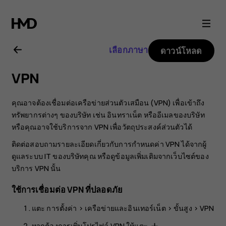
คู่มือ
ผู้
เลือกภาษา
ดาวน์โหลด
ใช้
VPN
Nokia
คุณอาจต้องเชื่อมต่อเครือข่ายส่วนตัวเสมือน (VPN) เพื่อเข้าถึง
3.2
ทรัพยากรต่างๆ ของบริษัท เช่น อินทราเน็ต หรืออีเมลของบริษัท
หรือคุณอาจใช้บริการจาก VPN เพื่อวัตถุประสงค์ส่วนตัวได้
ติดต่อสอบถามรายละเอียดเกี่ยวกับการกำหนดค่า VPN ได้จากผู้
ดูแลระบบ IT ของบริษัทคุณ หรือดูข้อมูลเพิ่มเติมจากเว็บไซต์ของ
บริการ VPN นั้น
ใช้การเชื่อมต่อ VPN ที่ปลอดภัย
แตะ
การตั้งค่า
>
เครือข่ายและอินเทอร์เน็ต
>
ขั้นสูง
>
VPN
หากต้องการเพิ่มโปรไฟล์ VPN ให้แตะ