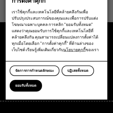
การตั้งค่าคุกกี้
ข้อมูลนี้มีประโยชน์กับคุณหรือไม่
เราใช้คุกกี้และเทคโนโลยีที่คล้ายคลึงกันเพื่อ
ใช่
ไม่
ปรับปรุงประสบการณ์ของคุณและเพื่อการปรับแต่ง
สมาร์ทโฟน
โฆษณาเฉพาะบุคคล การคลิก "ยอมรับทั้งหมด"
ฟีเจอร์โฟน
แสดงว่าคุณยอมรับการใช้คุกกี้และเทคโนโลยีที่
คล้ายคลึงกัน คุณสามารถเปลี่ยนแปลงการตั้งค่าได้
อุปกรณ์เสริม
สำรวจ
ทุกเมื่อโดยเลือก "การตั้งค่าคุกกี้" ที่ด้านล่างของ
เว็บไซต์ เรียนรู้เพิ่มเติมเกี่ยวกับ
นโยบายคุกกี้
ของเรา
แท็บเล็ต
เกี่ยวกับ
Planet and people
จัดการการกำหนดลักษณะ
ปฏิเสธทั้งหมด
การสนับสนุน
Facebook
Instagram
Tiktok
Youtube
Linkedin
Discord
ยอมรับทั้งหมด