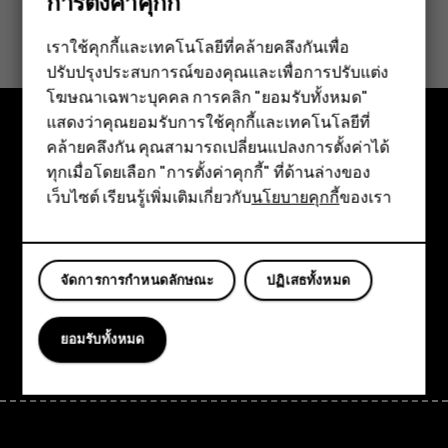
การตั้งค่าคุกกี้
ข้อมูลนี้มีประโยชน์กับคุณหรือไม่
เราใช้คุกกี้และเทคโนโลยีที่คล้ายคลึงกันเพื่อ
ใช่
ไม่
ปรับปรุงประสบการณ์ของคุณและเพื่อการปรับแต่ง
สมาร์ทโฟน
โฆษณาเฉพาะบุคคล การคลิก "ยอมรับทั้งหมด"
ฟีเจอร์โฟน
แสดงว่าคุณยอมรับการใช้คุกกี้และเทคโนโลยีที่
คล้ายคลึงกัน คุณสามารถเปลี่ยนแปลงการตั้งค่าได้
อุปกรณ์เสริม
สำรวจ
ทุกเมื่อโดยเลือก "การตั้งค่าคุกกี้" ที่ด้านล่างของ
เว็บไซต์ เรียนรู้เพิ่มเติมเกี่ยวกับ
นโยบายคุกกี้
ของเรา
แท็บเล็ต
เกี่ยวกับ
Planet and people
จัดการการกำหนดลักษณะ
ปฏิเสธทั้งหมด
การสนับสนุน
Facebook
Instagram
Tiktok
Youtube
Linkedin
Discord
ยอมรับทั้งหมด