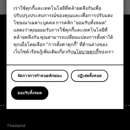
เราใช้คุกกี้และเทคโนโลยีที่คล้ายคลึงกันเพื่อ
ใช่
ไม่
ปรับปรุงประสบการณ์ของคุณและเพื่อการปรับแต่ง
สมาร์ทโฟน
โฆษณาเฉพาะบุคคล การคลิก "ยอมรับทั้งหมด"
ฟีเจอร์โฟน
แสดงว่าคุณยอมรับการใช้คุกกี้และเทคโนโลยีที่
สำรวจ
คล้ายคลึงกัน คุณสามารถเปลี่ยนแปลงการตั้งค่าได้
อุปกรณ์เสริม
ทุกเมื่อโดยเลือก "การตั้งค่าคุกกี้" ที่ด้านล่างของ
เกี่ยวกับ
เว็บไซต์ เรียนรู้เพิ่มเติมเกี่ยวกับ
นโยบายคุกกี้
ของเรา
แท็บเล็ต
Planet and people
การสนับสนุน
จัดการการกำหนดลักษณะ
ปฏิเสธทั้งหมด
Facebook
Instagram
Tiktok
Youtube
Linkedin
Discord
ยอมรับทั้งหมด
Thailand