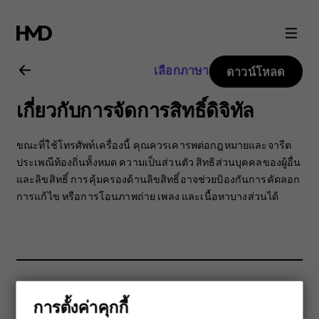
คู่มือ
ผู้
เลือกภาษา
ดาวน์โหลด
ใช้
เกี่ยวกับการจัดการสิทธิ์ดิจิทัล
Nokia
ขณะที่ใช้โทรศัพท์เครื่องนี้ คุณควรเคารพต่อกฎหมายและจารีต
C10
ประเพณีท้องถิ่นทั้งหมด ความเป็นส่วนตัว สิทธิส่วนบุคคลของผู้อื่น
และลิขสิทธิ์ การคุ้มครองด้านลิขสิทธิ์อาจช่วยป้องกันการคัดลอก
การแก้ไข หรือการโอนภาพถ่าย เพลง และเนื้อหาบางส่วนได้
การตั้งค่าคุกกี้
ข้อมูลนี้มีประโยชน์กับคุณหรือไม่