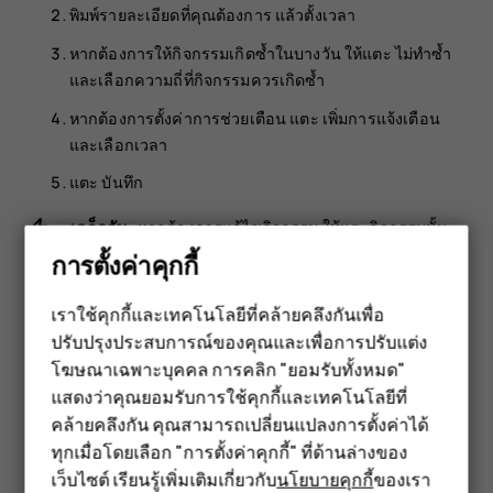
พิมพ์รายละเอียดที่คุณต้องการ แล้วตั้งเวลา
หากต้องการให้กิจกรรมเกิดซ้ำในบางวัน ให้แตะ
ไม่ทำซ้ำ
และเลือกความถี่ที่กิจกรรมควรเกิดซ้ำ
หากต้องการตั้งค่าการช่วยเตือน แตะ
เพิ่มการแจ้งเตือน
และเลือกเวลา
แตะ
บันทึก
เคล็ดลับ:
หากต้องการแก้ไขกิจกรรม ให้แตะกิจกรรมนั้น
และ
ค้างไว้ แล้วแก้ไขรายละเอียด
mode_edit
การตั้งค่าคุกกี้
ลบการนัดหมาย
เราใช้คุกกี้และเทคโนโลยีที่คล้ายคลึงกันเพื่อ
ปรับปรุงประสบการณ์ของคุณและเพื่อการปรับแต่ง
สมาร์ทโฟน
แตะกิจกรรม
โฆษณาเฉพาะบุคคล การคลิก "ยอมรับทั้งหมด"
ฟีเจอร์โฟน
แตะ
>
ลบ
more_vert
แสดงว่าคุณยอมรับการใช้คุกกี้และเทคโนโลยีที่
คล้ายคลึงกัน คุณสามารถเปลี่ยนแปลงการตั้งค่าได้
อุปกรณ์เสริม
ทุกเมื่อโดยเลือก "การตั้งค่าคุกกี้" ที่ด้านล่างของ
เว็บไซต์ เรียนรู้เพิ่มเติมเกี่ยวกับ
นโยบายคุกกี้
ของเรา