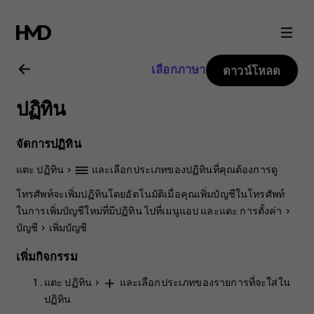
คู่มือ
ผู้
เลือกภาษา
ดาวน์โหลด
ใช้
ปฏิทิน
Nokia
จัดการปฏิทิน
C10
แตะ
ปฏิทิน
>
และเลือกประเภทของปฏิทินที่คุณต้องการดู
dehaze
โทรศัพท์จะเพิ่มปฏิทินโดยอัตโนมัติเมื่อคุณเพิ่มบัญชีในโทรศัพท์
ในการเพิ่มบัญชีใหม่ที่มีปฏิทิน ไปที่เมนูแอป และแตะ
การตั้งค่า
>
บัญชี
>
เพิ่มบัญชี
เพิ่มกิจกรรม
แตะ
ปฏิทิน
>
และเลือกประเภทของรายการที่จะใส่ใน
add
ปฏิทิน