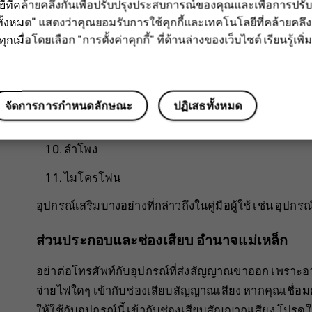
ลยีที่คล้ายคลึงกันเพื่อปรับปรุงประสบการณ์ของคุณและเพื่อการป
หูฟังโทรศัพท์
ั้งหมด" แสดงว่าคุณยอมรับการใช้คุกกี้และเทคโนโลยีที่คล้ายคล
แฟลช
กเมื่อโดยเลือก "การตั้งค่าคุกกี้" ที่ด้านล่างของเว็บไซต์ เรียนรู้เพิ่ม
ปุ่มปรับระดับเสียง
ปุ่มเปิดปิด/ล็อก
จัดการการกำหนดลักษณะ
ปฏิเสธทั้งหมด
ช่องเสียบ USB
ลำโพง
ไมโครโฟน
อุปกรณ์เสริมบางอย่างที่กล่าวถึงในคู่มือผู้ใช้ เช่น อุ
ส่วนประกอบและช่องเสียบ อำนาจแม่เหล็ก
อย่าต่อโทรศัพท์กับอุปกรณ์ที่ส่งสัญญาณขาออก เพราะอา
จ่ายไฟใดๆ เข้ากับช่องเสียบสัญญาณเสียง หากคุณเชื่อมต
ให้ใช้กับอุปกรณ์นี้ เข้ากับช่องเสียบสัญญาณเสียง โปร