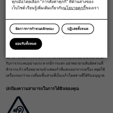
อุปกรณ์เสริม
ทุกเมื่อโดยเลือก "การตั้งค่าคุกกี้" ที่ด้านล่างของ
เว็บไซต์ เรียนรู้เพิ่มเติมเกี่ยวกับ
นโยบายคุกกี้
ของเรา
แท็บเล็ต
ชิ้นส่วนที่ทำจากแก้ว
จัดการการกำหนดลักษณะ
ปฏิเสธทั้งหมด
ยอมรับทั้งหมด
อุปกรณ์และ/หรือจอแสดงผลของอุปกรณ์ทำมาจากแก้ว แก้วชนิด
นี้สามารถแตกกระจาย หากทำเครื่องหล่นบนพื้นผิวที่แข็งหรือได้
รับการกระทบอย่างแรง หากมีการแตก อย่าพยายามสัมผัสส่วนที่
ทำจากแก้ว หรือพยายามนำเศษแก้วที่แตกออกจากเครื่อง หยุดใช้
เครื่องจนกว่าจะเปลี่ยนชิ้นส่วนที่เป็นแก้วโดยช่างที่ได้รับอนุญาต
ปกป้องความสามารถในการได้ยินของคุณ