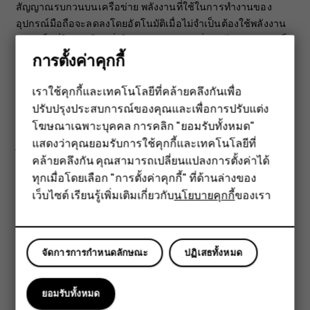
สัญญาณรบกวนบนเครือข่าย พลังงานที่ใช้ในการทำงานของ
อุปกรณ์มือถือจะลดลงโดยอัตโนมัติเมื่อไม่จำเป็นต้องใช้พลังงาน
อย่างเต็มที่ในการโทร ยิ่งใช้พลังงานส่งออกต่ำเท่าไหร่ ค่า SAR ก็
การตั้งค่าคุกกี้
จะยิ่งต่ำลง
ค่าดังกล่าวอาจแตกต่างกันไปในโทรศัพท์รุ่นต่างๆ และอาจมี
เราใช้คุกกี้และเทคโนโลยีที่คล้ายคลึงกันเพื่อ
มากกว่าค่าเดียว เมื่อเวลาผ่านไป ส่วนประกอบและการออกแบบ
ปรับปรุงประสบการณ์ของคุณและเพื่อการปรับแต่ง
สมาร์ทโฟน
อาจมีการเปลี่ยนแปลง และการเปลี่ยนแปลงบางอย่างอาจส่งผลก
โฆษณาเฉพาะบุคคล การคลิก "ยอมรับทั้งหมด"
ระทบต่อค่า SAR
ฟีเจอร์โฟน
แสดงว่าคุณยอมรับการใช้คุกกี้และเทคโนโลยีที่
ไปที่
www.sar-tick.com
เพื่อดูข้อมูลเพิ่มเติม โปรดทราบว่า
คล้ายคลึงกัน คุณสามารถเปลี่ยนแปลงการตั้งค่าได้
อุปกรณ์เสริม
อุปกรณ์เคลื่อนที่อาจส่งสัญญาณแม้ในขณะที่คุณไม่ได้โทรออก
ทุกเมื่อโดยเลือก "การตั้งค่าคุกกี้" ที่ด้านล่างของ
เว็บไซต์ เรียนรู้เพิ่มเติมเกี่ยวกับ
นโยบายคุกกี้
ของเรา
องค์การอนามัยโลก (WHO) กล่าวว่าข้อมูลทางวิทยาศาสตร์
แท็บเล็ต
ล่าสุดไม่แสดงให้เห็นว่าต้องใช้ความระมัดระวังเป็นพิเศษเมื่อใช้
อุปกรณ์มือถือ หากคุณต้องการลดการรับคลื่นลง องค์การอนามัย
โลกแนะนำให้คุณจำกัดการใช้งานหรือใช้ชุดแฮนด์ฟรีเพื่อให้
จัดการการกำหนดลักษณะ
ปฏิเสธทั้งหมด
อุปกรณ์ดังกล่าวอยู่ห่างจากศีรษะและร่างกาย สำหรับข้อมูลเพิ่ม
เติม คำอธิบาย และการอภิปรายเกี่ยวกับการได้รับ RF โปรดไปที่
ยอมรับทั้งหมด
เว็บไซต์ของ WHO ที่
www.who.int/health-