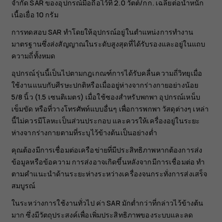
จำกัด SAR ของอุปกรณ์มือถือไว้ที่ 2.0 วัตต์/กก. เฉลี่ยต่อน้ำหนัก
เนื้อเยื่อ 10 กรัม
การทดสอบ SAR ทำโดยให้อุปกรณ์อยู่ในตำแหน่งการทำงาน
มาตรฐานซึ่งส่งสัญญาณในระดับสูงสุดที่ได้รับรองและอยู่ในแถบ
ความถี่ทั้งหมด
อุปกรณ์รุ่นนี้เป็นไปตามกฎเกณฑ์การได้รับคลื่นความถี่วิทยุเมื่อ
ใช้งานแนบกับศีรษะปกติหรือเมื่ออยู่ห่างจากร่างกายอย่างน้อย
5/8 นิ้ว (1.5 เซนติเมตร) เมื่อใช้ซองสำหรับพกพา อุปกรณ์เหน็บ
เข็มขัด หรือที่วางโทรศัพท์แบบอื่นๆ เพื่อการพกพา วัสดุต่างๆ เหล่า
นี้ไม่ควรมีโลหะเป็นส่วนประกอบ และควรให้เครื่องอยู่ในระยะ
ห่างจากร่างกายตามที่ระบุไว้ข้างต้นเป็นอย่างต่ำ
คุณต้องมีการเชื่อมต่อเครือข่ายที่มีประสิทธิภาพหากต้องการส่ง
ข้อมูลหรือข้อความ การส่งอาจเกิดขึ้นหลังจากมีการเชื่อมต่อ ทำ
ตามคำแนะนำด้านระยะห่างระหว่างเครื่องจนกระทั่งการส่งเสร็จ
สมบูรณ์
ในระหว่างการใช้งานทั่วไป ค่า SAR มักต่ำกว่าที่กล่าวไว้ข้างต้น
มาก ซึ่งมีวัตถุประสงค์เพื่อเพิ่มประสิทธิภาพของระบบและลด