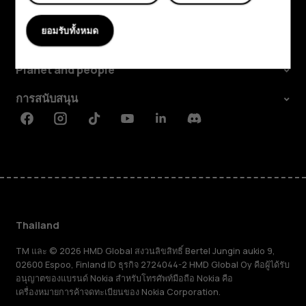
สำรวจ
ยอมรับทั้งหมด
เกี่ยวกับ
Planet and people
การสนับสนุน
Facebook
Instagram
Tiktok
Youtube
Linkedin
Discord
Thailand
TM และ © 2026 HMD Global สงวนลิขสิทธิ์ Bertel Jungin aukio 9,
02600 Espoo, Finland ID ธุรกิจ 2724044-2 HMD Global Oy คือผู้ได้รับ
อนุญาตของแบรนด์ Nokia สำหรับโทรศัพท์มือถือ Nokia คือ
เครื่องหมายการค้าจดทะเบียนของ Nokia Corporation.