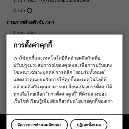
แตะ
กล้อง
>
เพื่อเปลี่ยนเป็นกล้องหน้า
แตะ
panorama_fish_eye
ถ่ายภาพด้วยตัวจับเวลา
แตะ
กล้อง
แตะ
และเลือกเวลา
การตั้งค่าคุกกี้
แตะ
panorama_fish_eye
เราใช้คุกกี้และเทคโนโลยีที่คล้ายคลึงกันเพื่อ
ปรับปรุงประสบการณ์ของคุณและเพื่อการปรับแต่ง
สมาร์ทโฟน
โฆษณาเฉพาะบุคคล การคลิก "ยอมรับทั้งหมด"
ฟีเจอร์โฟน
แสดงว่าคุณยอมรับการใช้คุกกี้และเทคโนโลยีที่
คล้ายคลึงกัน คุณสามารถเปลี่ยนแปลงการตั้งค่าได้
อุปกรณ์เสริม
ข้อมูลนี้มีประโยชน์กับคุณหรือไม่
ทุกเมื่อโดยเลือก "การตั้งค่าคุกกี้" ที่ด้านล่างของ
เว็บไซต์ เรียนรู้เพิ่มเติมเกี่ยวกับ
นโยบายคุกกี้
ของเรา
แท็บเล็ต
ใช่
ไม่
จัดการการกำหนดลักษณะ
ปฏิเสธทั้งหมด