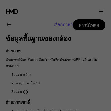
คู่มือ
ผู้
เลือกภาษา
ดาวน์โหลด
ใช้
ข้อมูลพื้นฐานของกล้อง
Nokia
ถ่ายภาพ
C10
ถ่ายภาพให้คมชัดและสีสดใส บันทึกช่วงเวลาที่ดีที่สุดในอัลบั้ม
ภาพถ่าย
แตะ
กล้อง
หามุมและโฟกัส
แตะ
panorama_fish_eye
ถ่ายภาพเซลฟี่