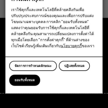
ข้อมูลนี้มีประโยชน์กับคุณหรือไม่
เราใช้คุกกี้และเทคโนโลยีที่คล้ายคลึงกันเพื่อ
ใช่
ไม่
ปรับปรุงประสบการณ์ของคุณและเพื่อการปรับแต่ง
สมาร์ทโฟน
โฆษณาเฉพาะบุคคล การคลิก "ยอมรับทั้งหมด"
ฟีเจอร์โฟน
แสดงว่าคุณยอมรับการใช้คุกกี้และเทคโนโลยีที่
คล้ายคลึงกัน คุณสามารถเปลี่ยนแปลงการตั้งค่าได้
สำรวจ
อุปกรณ์เสริม
ทุกเมื่อโดยเลือก "การตั้งค่าคุกกี้" ที่ด้านล่างของ
เกี่ยวกับ
เว็บไซต์ เรียนรู้เพิ่มเติมเกี่ยวกับ
นโยบายคุกกี้
ของเรา
แท็บเล็ต
Planet and people
การสนับสนุน
จัดการการกำหนดลักษณะ
ปฏิเสธทั้งหมด
Facebook
Instagram
Tiktok
Youtube
Linkedin
Discord
ยอมรับทั้งหมด