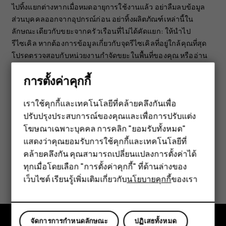
ไปทิ้งแยกต่างหากเมื่อหมดอายุการใช้งานแล้ว อย่าลืมลบข้อมูล
ส่วนบุคคลออกจากอุปกรณ์ก่อน อย่าทิ้งผลิตภัณฑ์เหล่านี้ใน
ลักษณะเดียวกับขยะจากครัวเรือนที่ไม่ได้คัดแยก: ให้นำไป
รีไซเคิล หากต้องการข้อมูลเกี่ยวกับจุดรีไซเคิลที่อยู่ใกล้คุณที่สุด
โปรดตรวจสอบกับหน่วยงานกำจัดขยะในพื้นที่ของคุณ หรืออ่าน
เกี่ยวกับโปรแกรมนำกลับของ HMD และความพร้อมใช้งานใน
การตั้งค่าคุกกี้
ประเทศของคุณได้ที่
www.hmd.com/phones/support/topics/recycle
เราใช้คุกกี้และเทคโนโลยีที่คล้ายคลึงกันเพื่อ
ปรับปรุงประสบการณ์ของคุณและเพื่อการปรับแต่ง
สมาร์ทโฟน
โฆษณาเฉพาะบุคคล การคลิก "ยอมรับทั้งหมด"
ฟีเจอร์โฟน
แสดงว่าคุณยอมรับการใช้คุกกี้และเทคโนโลยีที่
คล้ายคลึงกัน คุณสามารถเปลี่ยนแปลงการตั้งค่าได้
อุปกรณ์เสริม
ทุกเมื่อโดยเลือก "การตั้งค่าคุกกี้" ที่ด้านล่างของ
ข้อมูลนี้มีประโยชน์กับคุณหรือไม่
เว็บไซต์ เรียนรู้เพิ่มเติมเกี่ยวกับ
นโยบายคุกกี้
ของเรา
แท็บเล็ต
ใช่
ไม่
จัดการการกำหนดลักษณะ
ปฏิเสธทั้งหมด