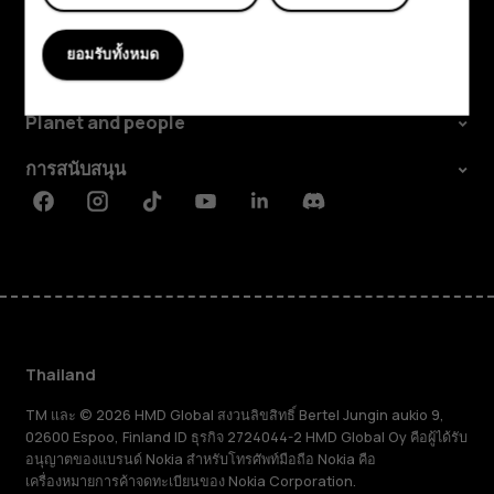
สำรวจ
ยอมรับทั้งหมด
เกี่ยวกับ
Planet and people
การสนับสนุน
Facebook
Instagram
Tiktok
Youtube
Linkedin
Discord
Thailand
TM และ © 2026 HMD Global สงวนลิขสิทธิ์ Bertel Jungin aukio 9,
02600 Espoo, Finland ID ธุรกิจ 2724044-2 HMD Global Oy คือผู้ได้รับ
อนุญาตของแบรนด์ Nokia สำหรับโทรศัพท์มือถือ Nokia คือ
เครื่องหมายการค้าจดทะเบียนของ Nokia Corporation.