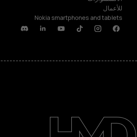
للأعمال
Nokia smartphones and tablets
Discord
Linkedin
Youtube
Tiktok
Instagram
Facebook
حول
الدعم
English
UAE