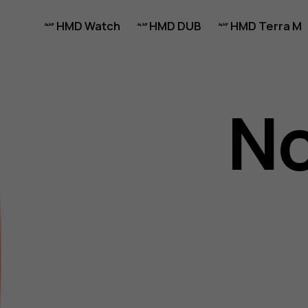
HMD Watch
HMD DUB
HMD Terra M
No