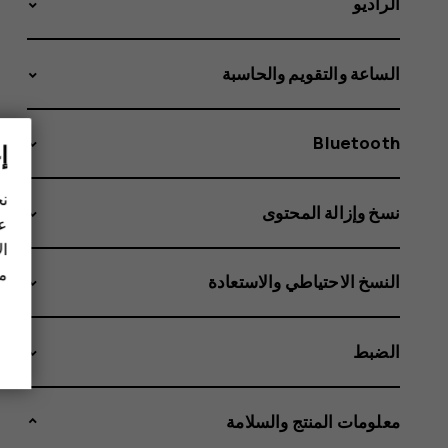
الراديو
الساعة والتقويم والحاسبة
Bluetooth
إ
نح
نسخ وإزالة المحتوى
عل
ال
مز
النسخ الاحتياطي والاستعادة
الضبط
معلومات المنتج والسلامة