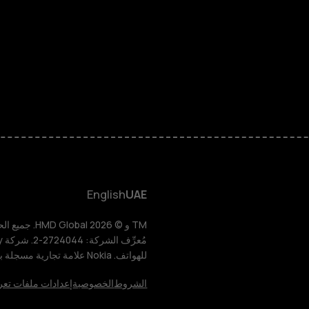
الهواتف المميز
الأكسسوارات
HMD Terra M
HMD DUB
English
UAE
HMD Watch
للهواتف. Nokia علامة تجارية مسجلة باسم شركة Nokia Corporation.
للأعمال
الشروط
الخصوصية
إعدادات ملفات تعر