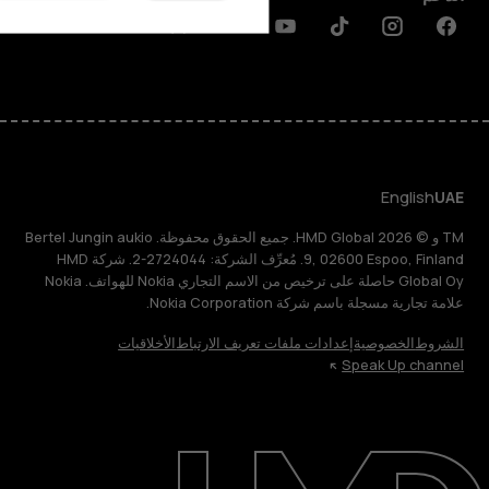
Discord
Linkedin
Youtube
Tiktok
Instagram
Facebook
English
UAE
TM و © 2026 HMD Global. جميع الحقوق محفوظة. Bertel Jungin aukio
9, 02600 Espoo, Finland. مُعرِّف الشركة: 2724044-2. شركة HMD
Global Oy حاصلة على ترخيص من الاسم التجاري Nokia للهواتف. Nokia
علامة تجارية مسجلة باسم شركة Nokia Corporation.
الشروط
الخصوصية
إعدادات ملفات تعريف الارتباط
الأخلاقيات
Speak Up channel
حول