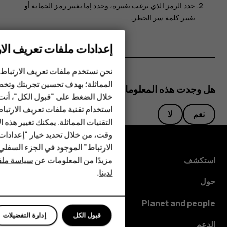
حدد الرمز الذي ترغب تغييره، وحدد إما
تغيير رمز الحماية
أو
تغيير كلمة سر الحظر
.
إعدادات ملفات تعريف الار
الهواتف الذكية
نحن نستخدم ملفات تعريف الارتباط 
الهواتف المميزة
المماثلة؛ بهدف تحسين تجربتك وتخص
هل وجدت هذه المعلومات مفيدة؟
خلال الضغط على "قبول الكل"، أنت
الأكسسوارات
استخدام تقنية ملفات تعريف الارتبا
نعم
لا
HMD Terra M
التقنيات المماثلة. يمكنك تغيير هذه 
وقت، من خلال تحديد خيار "إعدادا
HMD DUB
الارتباط" الموجود في الجزء السفل
مزيدًا من المعلومات عن
سياسة ملفا
استكشف
HMD Watch
لدينا
.
حول
للأعمال
Planet and people
قبول الكل
إدارة التفضيلات
الدعم