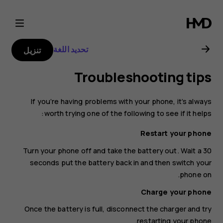
دليل
مستخدم
تحديد اللغة
تنزيل
Nokia
Troubleshooting tips
3310
If you’re having problems with your phone, it’s always
worth trying one of the following to see if it helps:
Restart your phone
Turn your phone off and take the battery out. Wait a 30
seconds put the battery back in and then switch your
phone on.
Charge your phone
Once the battery is full, disconnect the charger and try
restarting your phone.