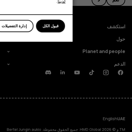
لدينا
.
للأعمال
استكشف
قبول الكل
إدارة التفضيلات
حول
Planet and people
الدعم
Discord
Linkedin
Youtube
Tiktok
Instagram
Facebook
English
UAE
TM و © 2026 HMD Global. جميع الحقوق محفوظة. Bertel Jungin aukio