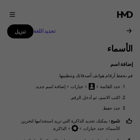
دليل
مستخدم
تحديد اللغة
تنزيل
Nokia
الأسماء
3310
إضافة اسم
قم بحفظ أرقام هواتف أصدقائك وتنظيمها.
حدد
القائمة
>
>
خيارات
>
.
اكتب الاسم، ثم أدخل الرقم.
حدد
حفظ‏‎
.
تلميح:
يمكنك تحديد الذاكرة التي تريد استخدامها لتخزين
الأسماء. حدد
خيارات
>
>
الذاكرة
.