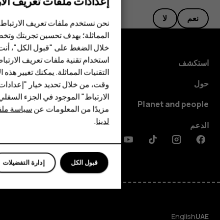
إعدادات ملفات تعريف الار
الهواتف الذكية
نعم
لا
نحن نستخدم ملفات تعريف الارتباط 
الهواتف المميزة
المماثلة؛ بهدف تحسين تجربتك وتخص
خلال الضغط على "قبول الكل"، أنت
الأكسسوارات
استخدام تقنية ملفات تعريف الارتبا
استكشف
HMD Terra M
التقنيات المماثلة. يمكنك تغيير هذه 
حول
وقت، من خلال تحديد خيار "إعدادا
HMD DUB
الارتباط" الموجود في الجزء السفل
Planet and people
مزيدًا من المعلومات عن
سياسة ملفا
HMD Watch
لدينا
.
الدعم
للأعمال
Discord
Linkedin
Youtube
Tiktok
Instagram
Facebook
قبول الكل
إدارة التفضيلات
English
UAE