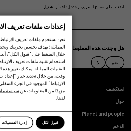
اضغط على مفتاح التمرير، وحدد
إيقاف
أو
تشغيل
.
إعدادات ملفات تعريف الار
الهواتف الذكية
نحن نستخدم ملفات تعريف الارتباط 
الهواتف المميزة
المماثلة؛ بهدف تحسين تجربتك وتخص
هل وجدت هذه المعلومات مفيدة؟
خلال الضغط على "قبول الكل"، أنت
الأكسسوارات
استخدام تقنية ملفات تعريف الارتبا
نعم
لا
HMD Terra M
التقنيات المماثلة. يمكنك تغيير هذه 
وقت، من خلال تحديد خيار "إعدادا
HMD DUB
الارتباط" الموجود في الجزء السفل
استكشف
مزيدًا من المعلومات عن
سياسة ملفا
HMD Watch
لدينا
.
حول
للأعمال
Planet and people
قبول الكل
إدارة التفضيلات
الدعم