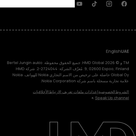
Discord
Linkedin
Youtube
Tiktok
Instagram
Facebook
English
UAE
TM و © 2026 HMD Global. جميع الحقوق محفوظة. Bertel Jungin aukio
9, 02600 Espoo, Finland. مُعرِّف الشركة: 2724044-2. شركة HMD
Global Oy حاصلة على ترخيص من الاسم التجاري Nokia للهواتف. Nokia
علامة تجارية مسجلة باسم شركة Nokia Corporation.
الشروط
الخصوصية
إعدادات ملفات تعريف الارتباط
الأخلاقيات
Speak Up channel
حول