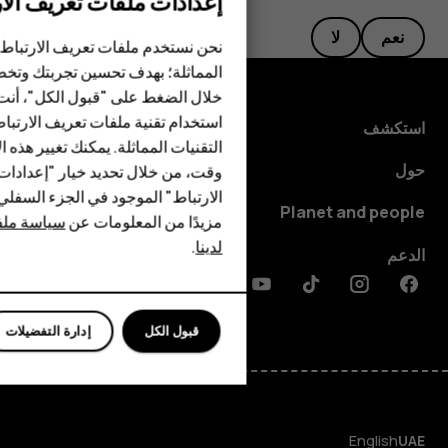
إعدادات ملفات تعريف الار
الهواتف الذكية
نعم
لا
نحن نستخدم ملفات تعريف الارتباط 
الهواتف المميزة
المماثلة؛ بهدف تحسين تجربتك وتخص
خلال الضغط على "قبول الكل"، أنت
الأكسسوارات
استخدام تقنية ملفات تعريف الارتبا
استكشف
HMD Terra M
التقنيات المماثلة. يمكنك تغيير هذه 
حول
وقت، من خلال تحديد خيار "إعدادا
HMD DUB
الارتباط" الموجود في الجزء السفل
Planet and people
مزيدًا من المعلومات عن
سياسة ملفا
HMD Watch
لدينا
.
الدعم
للأعمال
Discord
Linkedin
Youtube
Tiktok
Instagram
Facebook
قبول الكل
إدارة التفضيلات
English
UAE